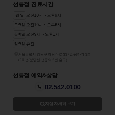
선릉점 진료시간
평 일
오전10시 ~ 오후9시
토요일
오전10시 ~ 오후6시
공휴일
오전9시 ~ 오후1시
일요일
휴진
서울특별시 강남구 테헤란로 337 화남타워 3층
(2호선/분당선 선릉역 6번 출구)
선릉점 예약&상담
02.542.0100
지점 자세히 보기