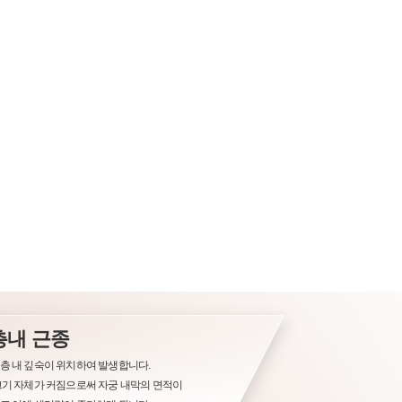
23
24
25
26
27
28
29
30
31
진행상태
로그인
06
완료
생리주기를 선택하세요
생리주기선택
06
완료
06
완료
회원가입
예상 배란일 확인하기
06
완료
자세히보기
자세히보기
06
완료
층내 근종
층 내 깊숙이 위치하여 발생합니다.
크기 자체가 커짐으로써 자궁 내막의 면적이