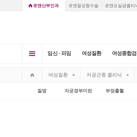
로앤산부인과
로앤질성형수술
로앤요실금클리
임신 ∙ 피임
여성질환
여성종합검
로앤소개
임신초기증상
질염
여성질환
자궁근종 클리닉
임신 ∙ 
질성형클리닉
여성
Secret Care,
임신진단방법
자궁경
여성종
Secret Roen
배란일계산
비정상
부천점
강남점
선릉점
종로점
질염
자궁경부미란
부정출혈
하이
요실
진료 
로앤의료서비스
임신초기증상
질성형수술
레이저질타이트닝
질염
쁘띠질
임신주수변화
성병클
Roen I
Vision&Mind
소음순수술
처녀막재생술
피임법
자궁경부미
자궁근
Roen Ⅱ
의료진소개
자궁근종 
요실금클리
당일수술·
사후피임약
자궁경
부정출혈
전국지점안내
Roen Ⅲ
자궁선근증
임신·피임
골반염
성병클리닉
지점진료안내
임신진단방법
Roen Ⅳ
요실금
카톡상담
찾아오시는길
하이푸클리
방광염
Roen Ⅴ
실시간채