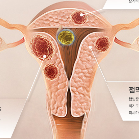
증가하
점
합병증
되기도 
종
괴사가
.
.