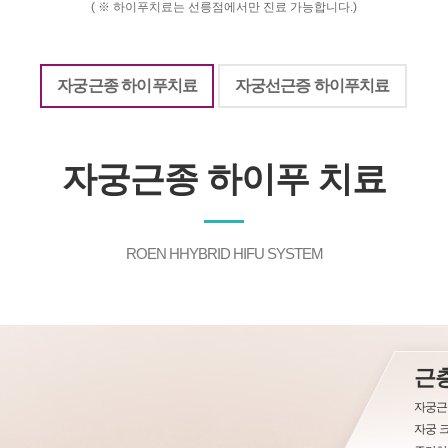
어지는이유
예방접종
( ※ 하이푸치료는 선릉점에서만 진료 가능합니다.)
전체상담리스트
상담
상담
제목
지점
등록일
밀검사
수술비용문의
광명
2026-08-
자궁근종 하이푸치료
자궁선근증 하이푸치료
비용문의
부천
2026-08-
리스트
는이유
비용문의
선릉
2026-08-
수술비용문의
강남
2026-08-
자궁근종 하이푸 치료
비용문의
대구
2026-08-
ROEN HHYBRID HIFU SYSTEM
근
자궁근
자궁 