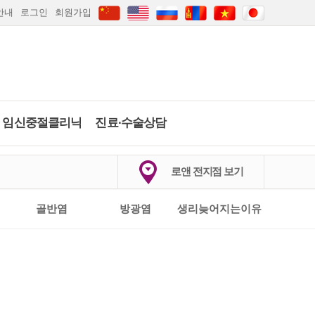
안내
로그인
회원가입
임신중절클리닉
진료∙수술상담
하이푸클리닉
임신중절수술
당일수술·수술상
배란일계산
임신주수계산
로앤 전지점 보기
담
약물중절
임신·피임상담
2026
.
8월
마지막생리 시작일은?
의정부점
안산점
인천점
부산점
골반염
방광염
생리늦어지는이유
카톡상담
카톡상담
당일수술·수술상담
실시간채팅상담
일
월
화
수
목
금
토
간편문자상담
1
갑상선검사
간편전화상담
2
3
4
5
6
7
8
FAQ
9
10
11
12
13
14
15
임신·피임상담
자세히보기
자세히보기
전체상담리스트
16
17
18
19
20
21
22