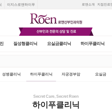
닉
이지스로앤하이푸
로앤소개
지점진료
진
질성형클리닉
요실금클리닉
하이푸클리닉
Roen I
질성형수술
요실금 클리닉
로앤여성종합검진
스페셜 검진
피임
고민하지말고 지금!
피임법
질환
부미란
Roen Ⅱ
질탄력매직실리프팅
합검진
여성질환 치료와 예방을 위한 로앤의 종합검진
오직 5초 실시간 채팅상담
올바른 피임법을 알고
출혈
Roen Ⅲ
레이저질타이트닝
건대점
천호점
여의도점
광명점
일산점
나에게 맞는 피입법을
평 일
:
오전 9:30~오후 6:30
성병클리닉
하이푸클리닉
자궁경부암
요실금
푸클리닉
금클리닉
∙ 수술상담
임신초기증상
필러
선택하세요.
리닉
Roen Ⅳ
쁘띠질필러
임신초기출혈
란
종 클리닉
Roen Ⅴ
소음순수술
자궁외임신
자세히보기
하이푸치료
닉
수술상담
입덧
부암
Roen Ⅵ
처녀막재생술
호르몬검사
간염4종검사
빈혈정밀검
사
 하이푸치료
상담
스페셜검진
실시간 채팅상담 바로가기
Secret Care, Secret Roen
임신주수계산
임신진단방법
자궁경부암 정밀검사
하이푸클리닉
임신기간계산
마지막 생리날짜로
닉
로앤영양수액
임신주수계산하기
팅상담