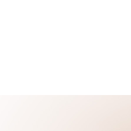
자궁경부암
배란일계산
생리늦
Roen Ⅵ
간편문자
요실금
임신주수변화
스페셜검진
간편전화
골반염
피임법
자궁경부암 정
FAQ
방광염
사후피임약
로앤영양수액
전체상담
생리늦어지
예방접종
자세히보기
자세히보기