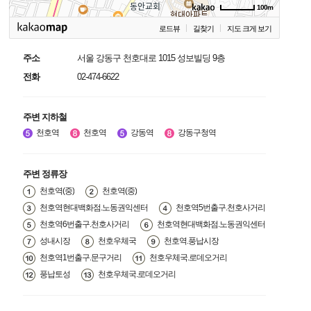
100m
로드뷰
길찾기
지도 크게 보기
주소
서울 강동구 천호대로 1015 성보빌딩 9층
전화
02-474-6622
주변 지하철
천호역
천호역
강동역
강동구청역
주변 정류장
천호역(중)
천호역(중)
천호역현대백화점.노동권익센터
천호역5번출구.천호사거리
천호역6번출구.천호사거리
천호역현대백화점.노동권익센터
성내시장
천호우체국
천호역.풍납시장
천호역1번출구.문구거리
천호우체국.로데오거리
풍납토성
천호우체국.로데오거리