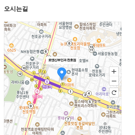
오시는길
로앤산부인과 천호점