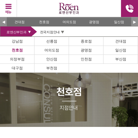
건대점
천호점
여의도점
광명점
일산점
의정부
로앤산부인과
전국지점안내
강남점
선릉점
종로점
건대점
천호점
여의도점
광명점
일산점
의정부점
안산점
인천점
부산점
대구점
부천점