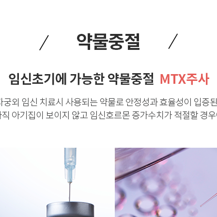
어지는이유
예방접종
전체상담리스트
상담
상담
제목
지점
등록일
밀검사
수술비용문의
안산
2026-08-
수술비용문의
안산
2026-08-
리스트
는이유
비용문의
강남
2026-08-
비용문의
일산
2026-08-
일반비용문의
건대
2026-08-