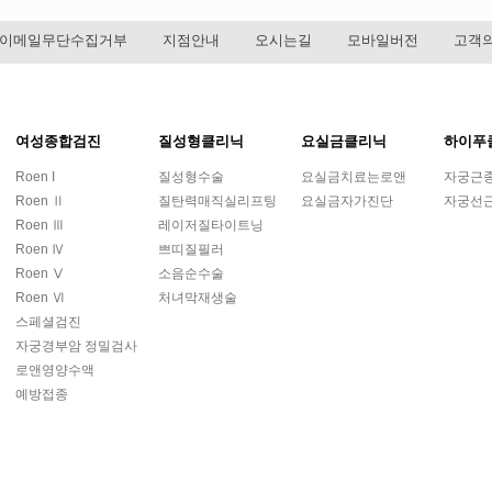
이메일무단수집거부
지점안내
오시는길
모바일버전
고객의
여성종합검진
질성형클리닉
요실금클리닉
하이푸
Roen I
질성형수술
요실금치료는로앤
자궁근
Roen Ⅱ
질탄력매직실리프팅
요실금자가진단
자궁선
Roen Ⅲ
레이저질타이트닝
Roen Ⅳ
쁘띠질필러
Roen Ⅴ
소음순수술
Roen Ⅵ
처녀막재생술
스페셜검진
자궁경부암 정밀검사
로앤영양수액
예방접종