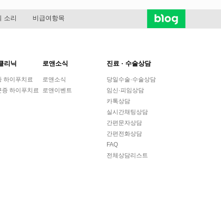
 소리
비급여항목
클리닉
로앤소식
진료 ∙ 수술상담
종 하이푸치료
로앤소식
당일수술·수술상담
근증 하이푸치료
로앤이벤트
임신·피임상담
카톡상담
실시간채팅상담
간편문자상담
간편전화상담
FAQ
전체상담리스트