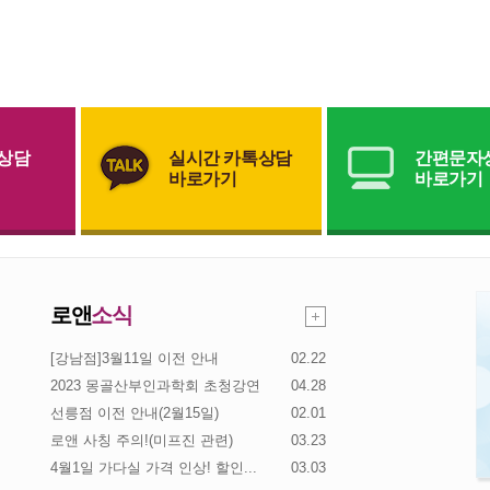
상담
실시간 카톡상담
간편문자
바로가기
바로가기
로앤
소식
[강남점]3월11일 이전 안내
02.22
2023 몽골산부인과학회 초청강연
04.28
선릉점 이전 안내(2월15일)
02.01
로앤 사칭 주의!(미프진 관련)
03.23
4월1일 가다실 가격 인상! 할인...
03.03