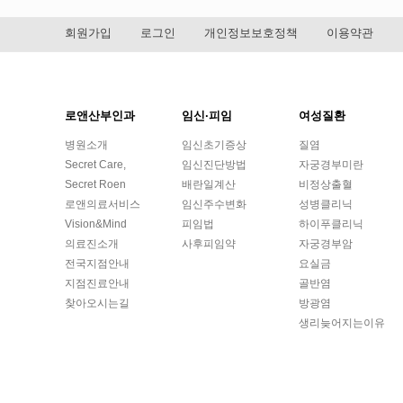
회원가입
로그인
개인정보보호정책
이용약관
로앤산부인과
임신·피임
여성질환
병원소개
임신초기증상
질염
Secret Care,
임신진단방법
자궁경부미란
Secret Roen
배란일계산
비정상출혈
로앤의료서비스
임신주수변화
성병클리닉
Vision&Mind
피임법
하이푸클리닉
의료진소개
사후피임약
자궁경부암
전국지점안내
요실금
지점진료안내
골반염
찾아오시는길
방광염
생리늦어지는이유