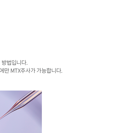
23
24
25
26
27
28
29
30
31
진행상태
로그인
07
완료
생리주기를 선택하세요
생리주기선택
07
완료
07
완료
회원가입
예상 배란일 확인하기
07
완료
자세히보기
자세히보기
07
완료