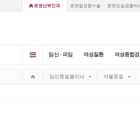
로앤산부인과
로앤질성형수술
로앤요실금클리
임신 ∙ 피임
여성질환
여성종합검
로앤소개
임신초기증상
질염
임신중절클리닉
약물중절
임신 ∙ 
질성형클리닉
여성
Secret Care,
임신진단방법
자궁경
여성종
Secret Roen
배란일계산
비정상
부천점
강남점
선릉점
종로점
하이
요실
진료 
로앤의료서비스
임신초기증상
질성형수술
레이저질타이트닝
질염
쁘띠질
임신주수변화
성병클
Roen I
Vision&Mind
소음순수술
처녀막재생술
피임법
자궁경부미
자궁근
Roen Ⅱ
의료진소개
자궁근종 
요실금클리
당일수술·
사후피임약
자궁경
부정출혈
전국지점안내
Roen Ⅲ
자궁선근증
임신·피임
골반염
성병클리닉
지점진료안내
임신진단방법
Roen Ⅳ
요실금
카톡상담
찾아오시는길
하이푸클리
방광염
Roen Ⅴ
실시간채