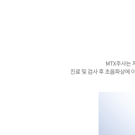
자궁경부암
배란일계산
생리늦
Roen Ⅵ
간편문자
요실금
임신주수변화
스페셜검진
간편전화
골반염
피임법
자궁경부암 정
FAQ
방광염
사후피임약
로앤영양수액
전체상담
생리늦어지
예방접종
자세히보기
자세히보기