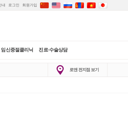
안내
로그인
회원가입
임신중절클리닉
진료∙수술상담
하이푸클리닉
임신중절수술
당일수술·수술상
배란일계산
임신주수계산
로앤 전지점 보기
담
약물중절
임신·피임상담
2026
.
8월
마지막생리 시작일은?
의정부점
안산점
인천점
부산점
카톡상담
카톡상담
당일수술·수술상담
실시간채팅상담
일
월
화
수
목
금
토
자세히보기
간편문자상담
1
갑상선검사
간편전화상담
2
3
4
5
6
7
8
FAQ
9
10
11
12
13
14
15
임신·피임상담
자세히보기
자세히보기
전체상담리스트
16
17
18
19
20
21
22