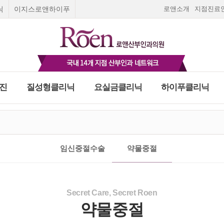
닉
이지스로앤하이푸
로앤소개
지점진료
진
질성형클리닉
요실금클리닉
하이푸클리닉
Roen I
질성형수술
요실금 클리닉
로앤여성종합검진
스페셜 검진
피임
고민하지말고 지금!
피임법
질환
부미란
Roen Ⅱ
질탄력매직실리프팅
합검진
여성질환 치료와 예방을 위한 로앤의 종합검진
오직 5초 실시간 채팅상담
올바른 피임법을 알고
출혈
Roen Ⅲ
레이저질타이트닝
건대점
천호점
여의도점
광명점
일산점
나에게 맞는 피입법을
평 일
:
오전 9:30~오후 6:30
임신중절수술
약물중절
푸클리닉
금클리닉
∙ 수술상담
임신초기증상
필러
선택하세요.
리닉
Roen Ⅳ
쁘띠질필러
임신초기출혈
란
종 클리닉
Roen Ⅴ
소음순수술
자궁외임신
자세히보기
하이푸치료
닉
수술상담
입덧
부암
Roen Ⅵ
처녀막재생술
호르몬검사
간염4종검사
빈혈정밀검
사
 하이푸치료
상담
스페셜검진
실시간 채팅상담 바로가기
Secret Care, Secret Roen
임신주수계산
임신진단방법
자궁경부암 정밀검사
약물중절
임신기간계산
마지막 생리날짜로
닉
로앤영양수액
임신주수계산하기
팅상담