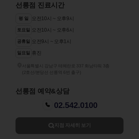
선릉점 진료시간
평 일
오전10시 ~ 오후9시
토요일
오전10시 ~ 오후6시
공휴일
오전9시 ~ 오후1시
일요일
휴진
서울특별시 강남구 테헤란로 337 화남타워 3층
(2호선/분당선 선릉역 6번 출구)
선릉점 예약&상담
02.542.0100
지점 자세히 보기