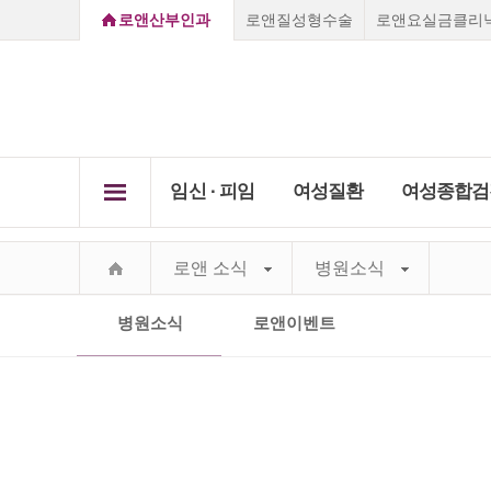
로앤산부인과
로앤질성형수술
로앤요실금클리
임신 ∙ 피임
여성질환
여성종합검
로앤소개
임신초기증상
질염
로앤 소식
병원소식
임신 ∙ 
질성형클리닉
여성
Secret Care,
임신진단방법
자궁경
여성종
Secret Roen
배란일계산
비정상
부천점
강남점
선릉점
종로점
병원소식
로앤이벤트
하이
요실
진료 
로앤의료서비스
임신초기증상
질성형수술
레이저질타이트닝
질염
쁘띠질
임신주수변화
성병클
Roen I
Vision&Mind
소음순수술
처녀막재생술
피임법
자궁경부미
자궁근
Roen Ⅱ
의료진소개
자궁근종 
요실금클리
당일수술·
사후피임약
자궁경
부정출혈
전국지점안내
Roen Ⅲ
자궁선근증
임신·피임
골반염
성병클리닉
지점진료안내
임신진단방법
Roen Ⅳ
요실금
카톡상담
찾아오시는길
하이푸클리
방광염
Roen Ⅴ
실시간채