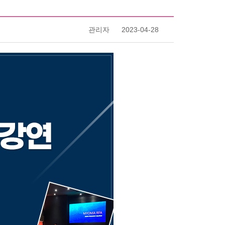
23
24
25
26
27
28
29
30
31
진행상태
관리자
2023-04-28
로그인
06
완료
생리주기를 선택하세요
생리주기선택
06
완료
06
완료
회원가입
예상 배란일 확인하기
06
완료
자세히보기
자세히보기
06
완료