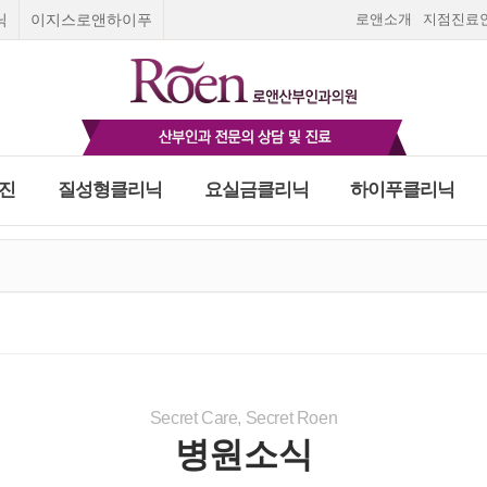
닉
이지스로앤하이푸
로앤소개
지점진료
진
질성형클리닉
요실금클리닉
하이푸클리닉
Roen I
질성형수술
요실금 클리닉
로앤여성종합검진
스페셜 검진
피임
고민하지말고 지금!
피임법
질환
부미란
Roen Ⅱ
질탄력매직실리프팅
합검진
여성질환 치료와 예방을 위한 로앤의 종합검진
오직 5초 실시간 채팅상담
올바른 피임법을 알고
출혈
Roen Ⅲ
레이저질타이트닝
건대점
천호점
여의도점
광명점
일산점
나에게 맞는 피입법을
평 일
:
오전 9:30~오후 6:30
푸클리닉
금클리닉
∙ 수술상담
임신초기증상
필러
선택하세요.
리닉
Roen Ⅳ
쁘띠질필러
임신초기출혈
란
종 클리닉
Roen Ⅴ
소음순수술
자궁외임신
자세히보기
하이푸치료
닉
수술상담
입덧
부암
Roen Ⅵ
처녀막재생술
호르몬검사
간염4종검사
빈혈정밀검
사
 하이푸치료
상담
스페셜검진
실시간 채팅상담 바로가기
Secret Care, Secret Roen
임신주수계산
임신진단방법
자궁경부암 정밀검사
병원소식
임신기간계산
마지막 생리날짜로
닉
로앤영양수액
임신주수계산하기
팅상담