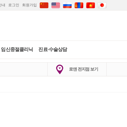
안내
로그인
회원가입
임신중절클리닉
진료∙수술상담
하이푸클리닉
임신중절수술
당일수술·수술상
배란일계산
임신주수계산
로앤 전지점 보기
담
약물중절
임신·피임상담
2026
.
8월
마지막생리 시작일은?
의정부점
안산점
인천점
부산점
카톡상담
카톡상담
당일수술·수술상담
실시간채팅상담
일
월
화
수
목
금
토
자세히보기
간편문자상담
1
갑상선검사
간편전화상담
2
3
4
5
6
7
8
FAQ
9
10
11
12
13
14
15
임신·피임상담
자세히보기
자세히보기
전체상담리스트
16
17
18
19
20
21
22