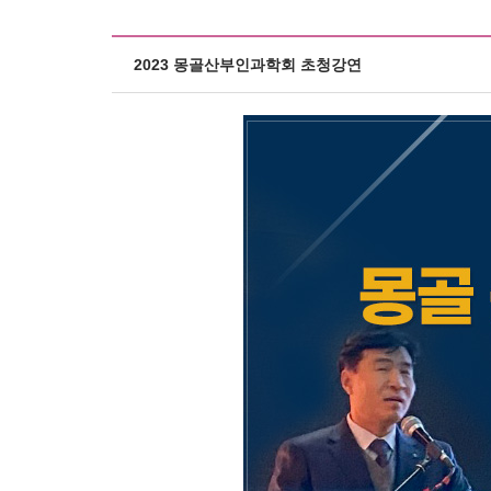
자궁경부암
배란일계산
생리늦
Roen Ⅵ
간편문자
요실금
임신주수변화
스페셜검진
간편전화
골반염
2023 몽골산부인과학회 초청강연
피임법
자궁경부암 정
FAQ
방광염
사후피임약
로앤영양수액
전체상담
생리늦어지
예방접종
자세히보기
자세히보기