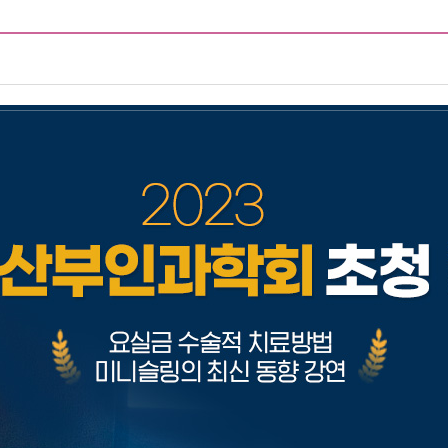
어지는이유
예방접종
전체상담리스트
상담
상담
제목
지점
등록일
밀검사
수술비용문의
광명
2026-08-
비용문의
부천
2026-08-
리스트
는이유
비용문의
선릉
2026-08-
수술비용문의
강남
2026-08-
비용문의
대구
2026-08-